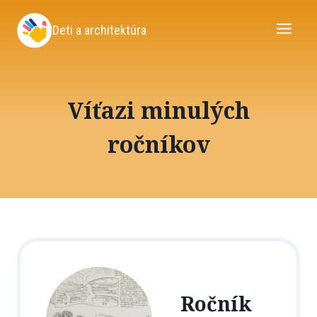
Skip
to
Deti a architektúra
content
Víťazi minulých
ročníkov
Ročník