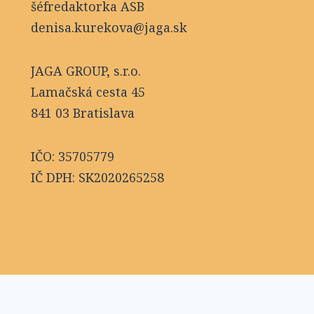
šéfredaktorka ASB
denisa.kurekova@jaga.sk
JAGA GROUP, s.r.o.
Lamačská cesta 45
841 03 Bratislava
IČO: 35705779
IČ DPH: SK2020265258