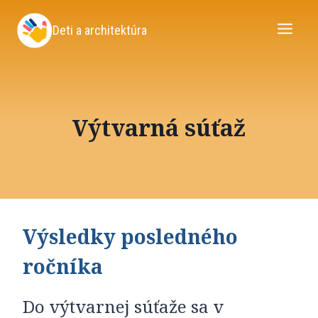
Skip
to
Deti a architektúra
content
Výtvarná súťaž
Výsledky posledného
ročníka
Do výtvarnej súťaže sa v